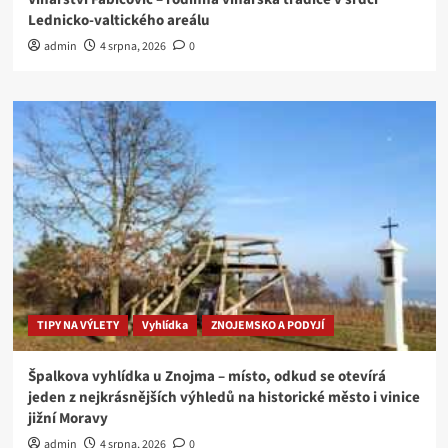
Lednicko-valtického areálu
admin
4 srpna, 2026
0
TIPY NA VÝLETY
Vyhlídka
ZNOJEMSKO A PODYJÍ
Špalkova vyhlídka u Znojma – místo, odkud se otevírá
jeden z nejkrásnějších výhledů na historické město i vinice
jižní Moravy
admin
4 srpna, 2026
0