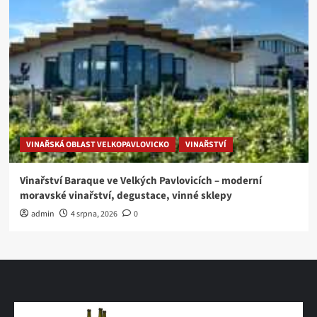
VINAŘSKÁ OBLAST VELKOPAVLOVICKO
VINAŘSTVÍ
Vinařství Baraque ve Velkých Pavlovicích – moderní
moravské vinařství, degustace, vinné sklepy
admin
4 srpna, 2026
0