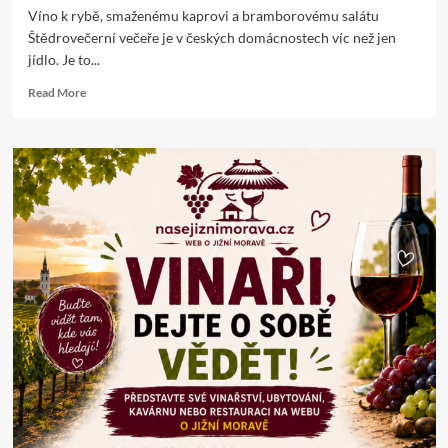
Víno k rybě, smaženému kaprovi a bramborovému salátu
Štědrovečerní večeře je v českých domácnostech víc než jen
jídlo. Je to...
Read
Read More
more
about
Jaké
víno
se
hodí
ke
štědrovečerní
večeři