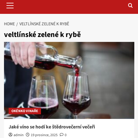
Primary
Menu
HOME
VELTLÍNSKÉ ZELENÉ K RYBĚ
veltlínské zelené k rybě
OKÉNKO VINAŘE
Jaké víno se hodí ke štědrovečerní večeři
admin
19 prosince, 2025
0