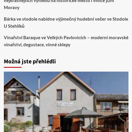
nejkrásnějších výhledů na historické město i vinice jižní
Moravy
Bárka ve stodole nabídne výjimečný hudební večer ve Stodole
U Stehlíků
Vinařství Baraque ve Velkých Pavlovicích – moderní moravské
vinařství, degustace, vinné sklepy
Možná jste přehlédli