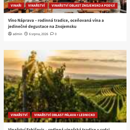
VINAŘI
VINAŘSTVÍ
VINAŘSTVÍ OBLAST ZNOJEMSKO A PODYJÍ
Víno Náprava – rodinná tradice, oceňovaná vína a
jedinečné degustace na Znojemsku
admin
6 srpna, 2026
0
VINAŘSTVÍ
VINAŘSTVÍ OBLAST PÁLAVA + LEDNICKO
Vinařství Fabičovic – rodinná vinařská tradice v srdci