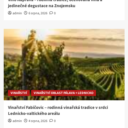
jedinečné degustace na Znojemsku
admin
6 srpna, 2026
0
VINAŘSTVÍ
VINAŘSTVÍ OBLAST PÁLAVA + LEDNICKO
Vinařství Fabičovic – rodinná vinařská tradice v srdci
Lednicko-valtického areálu
admin
4 srpna, 2026
0