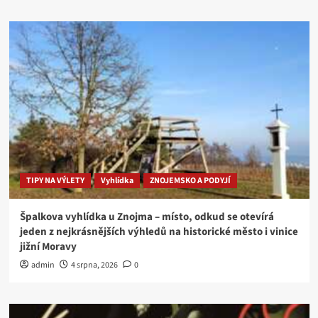
TIPY NA VÝLETY
Vyhlídka
ZNOJEMSKO A PODYJÍ
Špalkova vyhlídka u Znojma – místo, odkud se otevírá
jeden z nejkrásnějších výhledů na historické město i vinice
jižní Moravy
admin
4 srpna, 2026
0