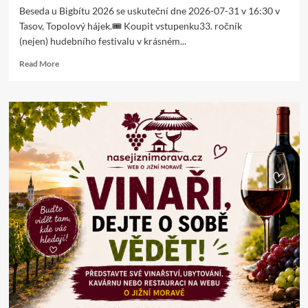
Beseda u Bigbítu 2026 se uskuteční dne 2026-07-31 v 16:30 v
Tasov, Topolový hájek.🎟️ Koupit vstupenku33. ročník
(nejen) hudebního festivalu v krásném...
Read
Read More
more
about
Beseda
u
Bigbítu
2026