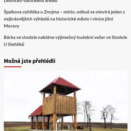
Lednicko-valtického areálu
Špalkova vyhlídka u Znojma – místo, odkud se otevírá jeden z
nejkrásnějších výhledů na historické město i vinice jižní
Moravy
Bárka ve stodole nabídne výjimečný hudební večer ve Stodole
U Stehlíků
Možná jste přehlédli