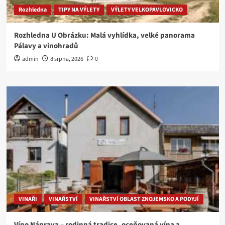
Rozhledna
TIPY NA VÝLETY
VÝLETY VELKOPAVLOVICKO
Rozhledna U Obrázku: Malá vyhlídka, velké panorama
Pálavy a vinohradů
admin
8 srpna, 2026
0
VINAŘI
VINAŘSTVÍ
VINAŘSTVÍ OBLAST ZNOJEMSKO A PODYJÍ
Víno Náprava – rodinná tradice, oceňovaná vína a